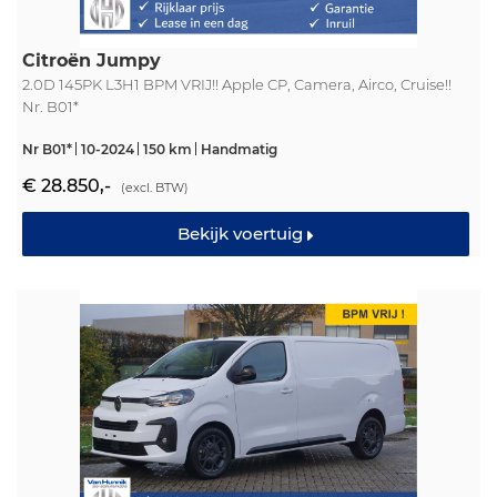
Citroën Jumpy
2.0D 145PK L3H1 BPM VRIJ!! Apple CP, Camera, Airco, Cruise!!
Nr. B01*
Nr B01*
10-2024
150 km
Handmatig
€ 28.850,-
(excl. BTW)
Bekijk voertuig