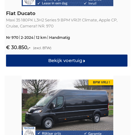
Fiat Ducato
Maxi 35 180PK L3H2 Series 9 BPM VRIJ!! Climate, Apple CP,
Cruise, Camera!! NR. 970
Nr 970
2-2024
12 km
Handmatig
€ 30.850,-
(excl. BTW)
Bekijk voertuig