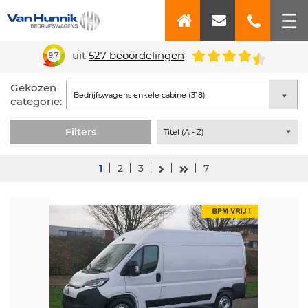
uit
527
beoordelingen
9.7
Gekozen
categorie:
Filters
1
2
3
7