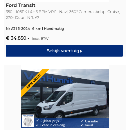
Ford Transit
350L 105PK L4H3 BPM VRIJ!! Navi, 360° Camera, Adap. Cruise,
270° Deur!! NR. A7
Nr A7
5-2024
6 km
Handmatig
€ 34.850,-
(excl. BTW)
Bekijk voertuig