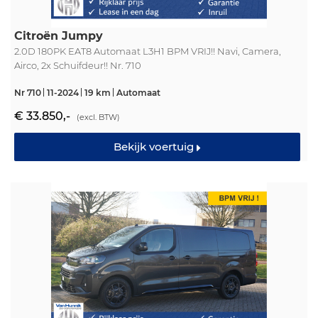
Citroën Jumpy
2.0D 180PK EAT8 Automaat L3H1 BPM VRIJ!! Navi, Camera,
Airco, 2x Schuifdeur!! Nr. 710
Nr 710
11-2024
19 km
Automaat
€ 33.850,-
(excl. BTW)
Bekijk voertuig