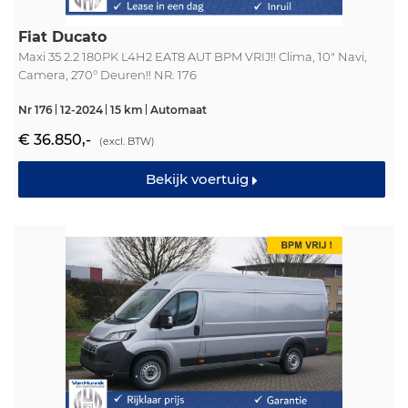
Fiat Ducato
Maxi 35 2.2 180PK L4H2 EAT8 AUT BPM VRIJ!! Clima, 10" Navi,
Camera, 270° Deuren!! NR. 176
Nr 176
12-2024
15 km
Automaat
€ 36.850,-
(excl. BTW)
Bekijk voertuig