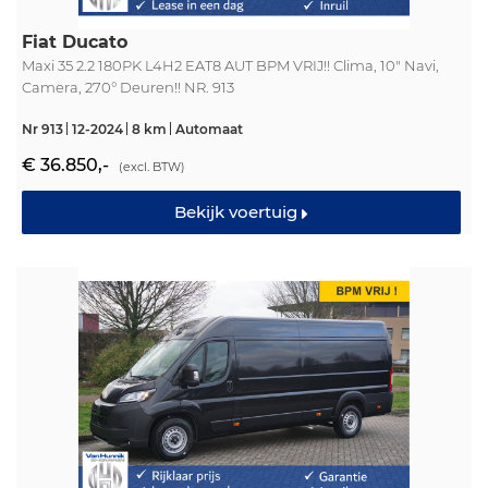
Fiat Ducato
Maxi 35 2.2 180PK L4H2 EAT8 AUT BPM VRIJ!! Clima, 10" Navi,
Camera, 270° Deuren!! NR. 913
Nr 913
12-2024
8 km
Automaat
€ 36.850,-
(excl. BTW)
Bekijk voertuig