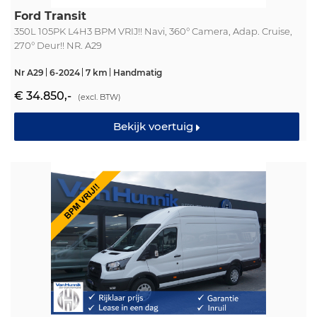
Ford Transit
350L 105PK L4H3 BPM VRIJ!! Navi, 360° Camera, Adap. Cruise,
270° Deur!! NR. A29
Nr A29
6-2024
7 km
Handmatig
€ 34.850,-
(excl. BTW)
Bekijk voertuig