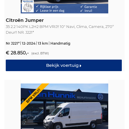
Citroën Jumper
35 2.2 140PK L2H2 BPM VRIJ!! 10" Navi, Clima, Camera, 270º
Deur!! NR. J221*
Nr J221*
12-2024
13 km
Handmatig
€ 28.850,-
(excl. BTW)
Bekijk voertuig