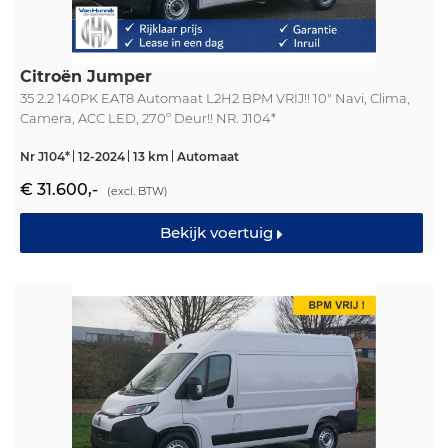
Citroën Jumper
35 2.2 140PK EAT8 Automaat L2H2 BPM VRIJ!! 10" Navi, Clima,
Camera, ACC LED, 270º Deur!! NR. J104*
Nr J104*
12-2024
13 km
Automaat
€ 31.600,-
(excl. BTW)
Bekijk voertuig