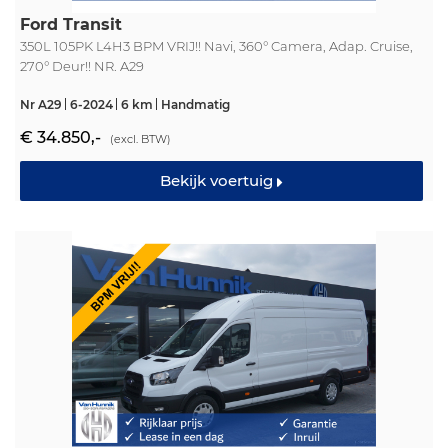
Ford Transit
350L 105PK L4H3 BPM VRIJ!! Navi, 360° Camera, Adap. Cruise,
270° Deur!! NR. A29
Nr A29
6-2024
6 km
Handmatig
€ 34.850,-
(excl. BTW)
Bekijk voertuig