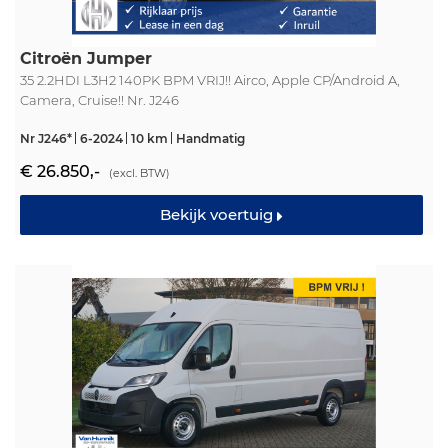
Citroën Jumper
35 2.2HDI L3H2 140PK BPM VRIJ!! Airco, Apple CP/Android A,
Camera, Cruise!! Nr. J246
Nr J246*
6-2024
10 km
Handmatig
€ 26.850,-
(excl. BTW)
Bekijk voertuig