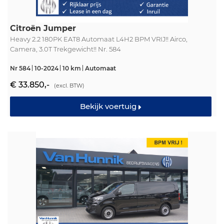
Citroën Jumper
Heavy 2.2 180PK EAT8 Automaat L4H2 BPM VRIJ!! Airco,
Camera, 3.0T Trekgewicht!! Nr. 584
Nr 584
10-2024
10 km
Automaat
€ 33.850,-
(excl. BTW)
Bekijk voertuig