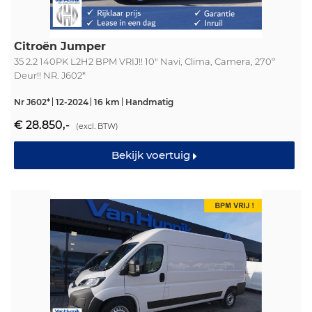
Citroën Jumper
35 2.2 140PK L2H2 BPM VRIJ!! 10" Navi, Clima, Camera, 270º
Deur!! NR. J602*
Nr J602*
12-2024
16 km
Handmatig
€ 28.850,-
(excl. BTW)
Bekijk voertuig