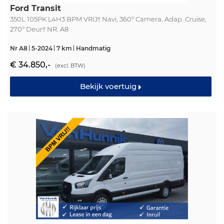
Ford Transit
350L 105PK L4H3 BPM VRIJ!! Navi, 360° Camera, Adap. Cruise,
270° Deur!! NR. A8
Nr A8
5-2024
7 km
Handmatig
€ 34.850,-
(excl. BTW)
Bekijk voertuig