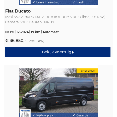
Fiat Ducato
Maxi 35 2.2 180PK L4H2 EAT8 AUT BPM VRIJ!! Clima, 10" Navi,
Camera, 270° Deuren!! NR. 171
Nr 171
12-2024
19 km
Automaat
€ 36.850,-
(excl. BTW)
Bekijk voertuig