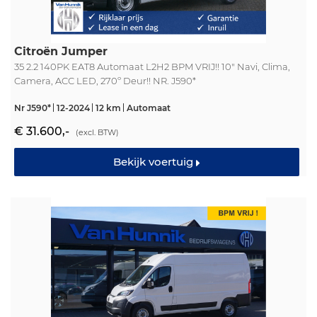
Citroën Jumper
35 2.2 140PK EAT8 Automaat L2H2 BPM VRIJ!! 10" Navi, Clima,
Camera, ACC LED, 270º Deur!! NR. J590*
Nr J590*
12-2024
12 km
Automaat
€ 31.600,-
(excl. BTW)
Bekijk voertuig