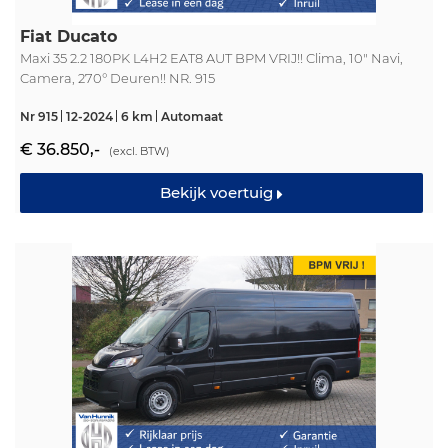
Fiat Ducato
Maxi 35 2.2 180PK L4H2 EAT8 AUT BPM VRIJ!! Clima, 10" Navi,
Camera, 270° Deuren!! NR. 915
Nr 915
12-2024
6 km
Automaat
€ 36.850,-
(excl. BTW)
Bekijk voertuig