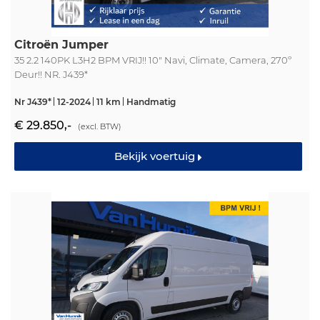
Citroën Jumper
35 2.2 140PK L3H2 BPM VRIJ!! 10" Navi, Climate, Camera, 270º
Deur!! NR. J439*
Nr J439*
12-2024
11 km
Handmatig
€ 29.850,-
(excl. BTW)
Bekijk voertuig