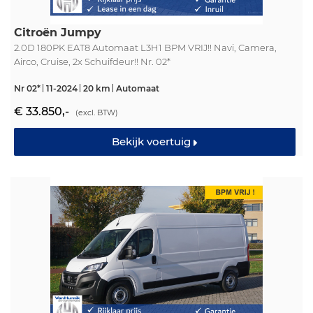
Citroën Jumpy
2.0D 180PK EAT8 Automaat L3H1 BPM VRIJ!! Navi, Camera,
Airco, Cruise, 2x Schuifdeur!! Nr. 02*
Nr 02*
11-2024
20 km
Automaat
€ 33.850,-
(excl. BTW)
Bekijk voertuig