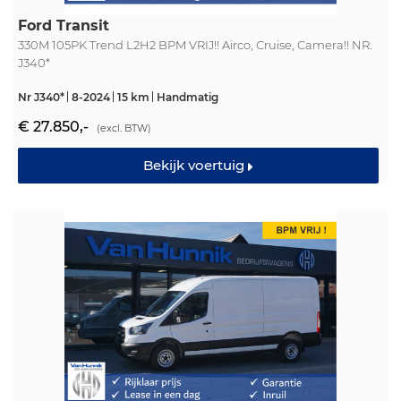
Ford Transit
330M 105PK Trend L2H2 BPM VRIJ!! Airco, Cruise, Camera!! NR.
J340*
Nr J340*
8-2024
15 km
Handmatig
€ 27.850,-
(excl. BTW)
Bekijk voertuig