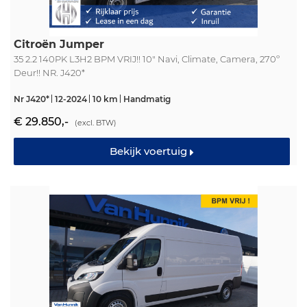
Citroën Jumper
35 2.2 140PK L3H2 BPM VRIJ!! 10" Navi, Climate, Camera, 270º
Deur!! NR. J420*
Nr J420*
12-2024
10 km
Handmatig
€ 29.850,-
(excl. BTW)
Bekijk voertuig