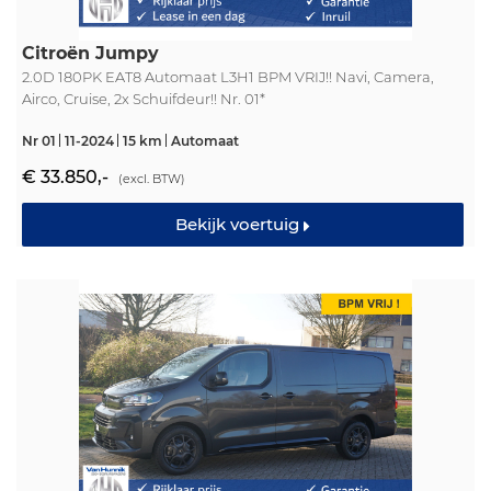
Citroën Jumpy
2.0D 180PK EAT8 Automaat L3H1 BPM VRIJ!! Navi, Camera,
Airco, Cruise, 2x Schuifdeur!! Nr. 01*
Nr 01
11-2024
15 km
Automaat
€ 33.850,-
(excl. BTW)
Bekijk voertuig