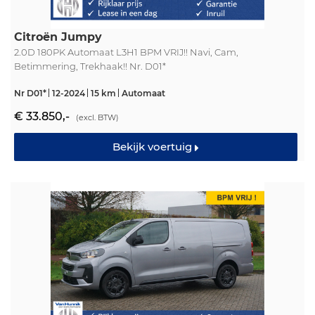
Citroën Jumpy
2.0D 180PK Automaat L3H1 BPM VRIJ!! Navi, Cam,
Betimmering, Trekhaak!! Nr. D01*
Nr D01*
12-2024
15 km
Automaat
€ 33.850,-
(excl. BTW)
Bekijk voertuig