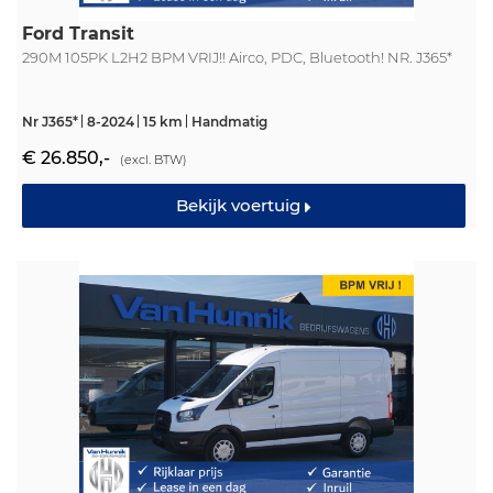
Ford Transit
290M 105PK L2H2 BPM VRIJ!! Airco, PDC, Bluetooth! NR. J365*
Nr J365*
8-2024
15 km
Handmatig
€ 26.850,-
(excl. BTW)
Bekijk voertuig