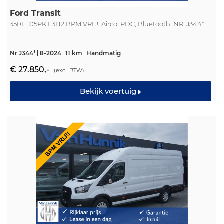
Ford Transit
350L 105PK L3H2 BPM VRIJ!! Airco, PDC, Bluetooth! NR. J344*
Nr J344*
8-2024
11 km
Handmatig
€ 27.850,-
(excl. BTW)
Bekijk voertuig