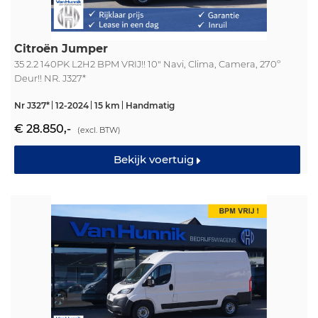
Citroën Jumper
35 2.2 140PK L2H2 BPM VRIJ!! 10" Navi, Clima, Camera, 270º
Deur!! NR. J327*
Nr J327*
12-2024
15 km
Handmatig
€ 28.850,-
(excl. BTW)
Bekijk voertuig