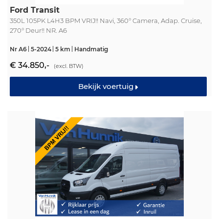
Ford Transit
350L 105PK L4H3 BPM VRIJ!! Navi, 360° Camera, Adap. Cruise,
270° Deur!! NR. A6
Nr A6
5-2024
5 km
Handmatig
€ 34.850,-
(excl. BTW)
Bekijk voertuig