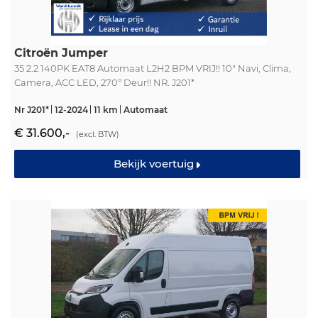
Citroën Jumper
35 2.2 140PK EAT8 Automaat L2H2 BPM VRIJ!! 10" Navi, Clima,
Camera, ACC LED, 270º Deur!! NR. J201*
Nr J201*
12-2024
11 km
Automaat
€ 31.600,-
(excl. BTW)
Bekijk voertuig