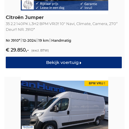
Citroën Jumper
35 2.2 140PK L3H2 BPM VRIJ!! 10" Navi, Climate, Camera, 270º
Deur!! NR. J910*
Nr J910*
12-2024
19 km
Handmatig
€ 29.850,-
(excl. BTW)
Bekijk voertuig