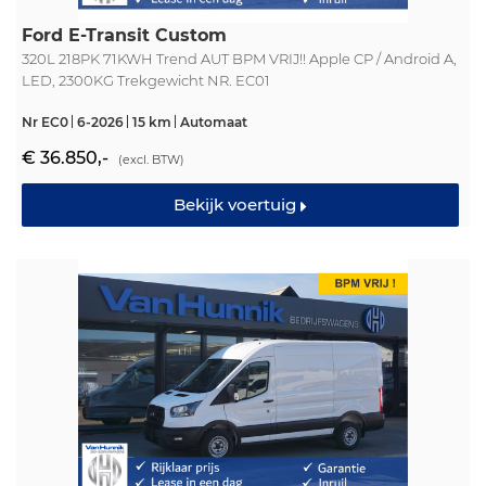
Ford E-Transit Custom
320L 218PK 71KWH Trend AUT BPM VRIJ!! Apple CP / Android A,
LED, 2300KG Trekgewicht NR. EC01
Nr EC0
6-2026
15 km
Automaat
€ 36.850,-
(excl. BTW)
Bekijk voertuig