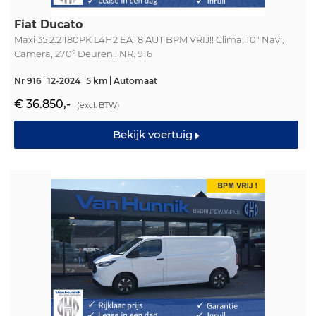
Fiat Ducato
Maxi 35 2.2 180PK L4H2 EAT8 AUT BPM VRIJ!! Clima, 10" Navi,
Camera, 270° Deuren!! NR. 916
Nr 916
12-2024
5 km
Automaat
€ 36.850,-
(excl. BTW)
Bekijk voertuig