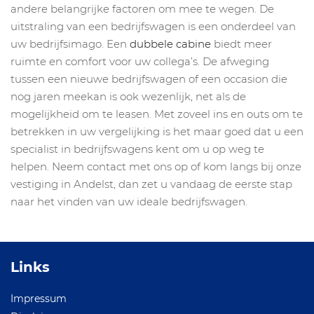
andere belangrijke factoren om mee te wegen. De
uitstraling van een bedrijfswagen is een onderdeel van
uw bedrijfsimago. Een
dubbele cabine
biedt meer
ruimte en comfort voor uw collega’s. De afweging
tussen een nieuwe bedrijfswagen of een occasion die
nog jaren meekan is ook wezenlijk, net als de
mogelijkheid om te leasen. Met zoveel ins en outs om te
betrekken in uw vergelijking is het maar goed dat u een
specialist in bedrijfswagens kent om u op weg te
helpen. Neem contact met ons op of kom langs bij onze
vestiging in Andelst, dan zet u vandaag de eerste stap
naar het vinden van uw ideale bedrijfswagen.
Links
Impressum