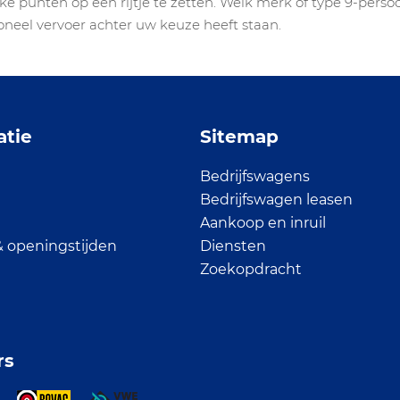
ke punten op een rijtje te zetten. Welk merk of type 9-persoo
ioneel vervoer achter uw keuze heeft staan.
atie
Sitemap
Bedrijfswagens
Bedrijfswagen leasen
Aankoop en inruil
& openingstijden
Diensten
Zoekopdracht
rs