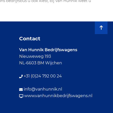
ns bedrijfsbus u ook kiest, bij Van Hunnik weet u
Contact
Van Hunnik Bedrijfswagens
Nieuweweg 193
NL-6603 BM Wijchen
+31 (0)24 792 00 24
info@vanhunnik.nl
www.vanhunnikbedrijfswagens.nl