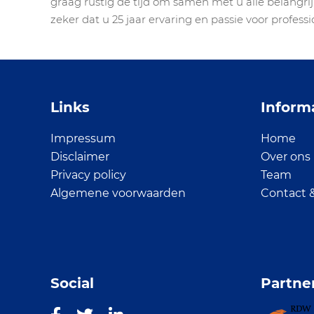
graag rustig de tijd om samen met u alle belangrij
zeker dat u 25 jaar ervaring en passie voor profess
Links
Inform
Impressum
Home
Disclaimer
Over ons
Privacy policy
Team
Algemene voorwaarden
Contact 
Social
Partne