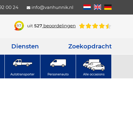
792 00 24
info@vanhunnik.nl
uit
527
beoordelingen
9.7
Diensten
Zoekopdracht
Autotransporter
Personenauto
Alle occasions