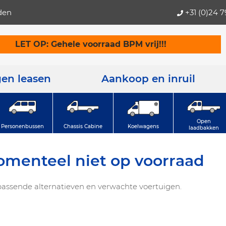
den
+31 (0)24 
LET OP: Gehele voorraad BPM vrij!!!
gen leasen
Aankoop en inruil
Open
Personenbussen
Chassis Cabine
Koelwagens
laadbakken
omenteel niet op voorraad
assende alternatieven en verwachte voertuigen.