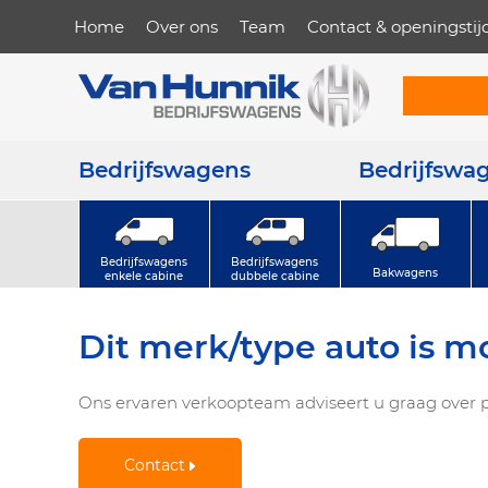
Home
Over ons
Team
Contact & openingstij
Bedrijfswagens
Bedrijfswa
Bedrijfswagens
Bedrijfswagens
Bakwagens
enkele cabine
dubbele cabine
Dit merk/type auto is m
Ons ervaren verkoopteam adviseert u graag over p
Contact