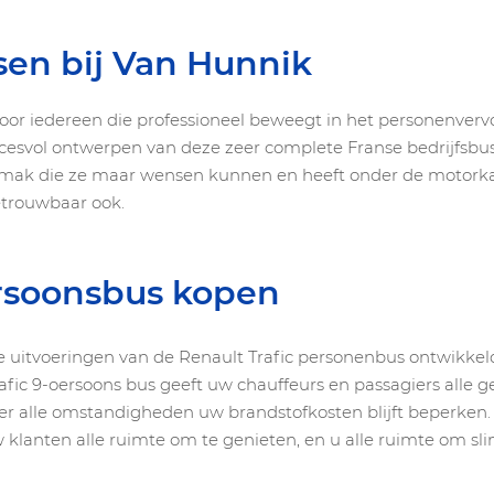
sen bij Van Hunnik
or iedereen die professioneel beweegt in het personenvervo
succesvol ontwerpen van deze zeer complete Franse bedrijfsbu
itgemak die ze maar wensen kunnen en heeft onder de motork
etrouwbaar ook.
ersoonsbus kopen
ende uitvoeringen van de Renault Trafic personenbus ontwikkel
afic 9-oersoons bus geeft uw chauffeurs en passagiers alle g
der alle omstandigheden uw brandstofkosten blijft beperken. 
w klanten alle ruimte om te genieten, en u alle ruimte om s