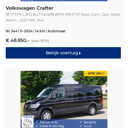
Volkswagen Crafter
35 177PK L3H2 AUT Facelift BPM VRIJ!! 13" Navi, Cam, Gev. Stoel,
Alarm, LED!! NR. 344
Nr 344
11-2024
14 km
Automaat
€ 48.850,-
(excl. BTW)
Bekijk voertuig