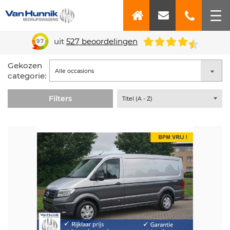
uit
527
beoordelingen
9.7
Gekozen
categorie:
Filters