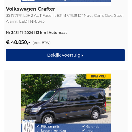
Volkswagen Crafter
35 177PK L3H2 AUT Facelift BPM VRIJ!! 13" Navi, Cam, Gev. Stoel,
Alarm, LED!! NR. 343
Nr 343
11-2024
13 km
Automaat
€ 48.850,-
(excl. BTW)
Bekijk voertuig