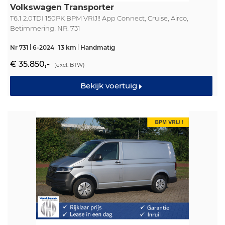
Volkswagen Transporter
T6.1 2.0TDI 150PK BPM VRIJ!! App Connect, Cruise, Airco,
Betimmering! NR. 731
Nr 731
6-2024
13 km
Handmatig
€ 35.850,-
(excl. BTW)
Bekijk voertuig