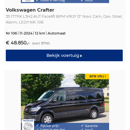
Volkswagen Crafter
35 177PK L3H2 AUT Facelift BPM VRIJ!! 13" Navi, Cam, Gev. Stoel,
Alarm, LED!! NR. 106
Nr 106
11-2024
12 km
Automaat
€ 48.850,-
(excl. BTW)
Bekijk voertuig