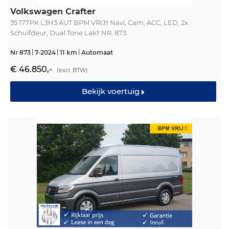
Volkswagen Crafter
35 177PK L3H3 AUT BPM VRIJ!! Navi, Cam, ACC, LED, 2x
Schuifdeur, Dual Tone Lak!! NR. 873
Nr 873
7-2024
11 km
Automaat
€ 46.850,-
(excl. BTW)
Bekijk voertuig