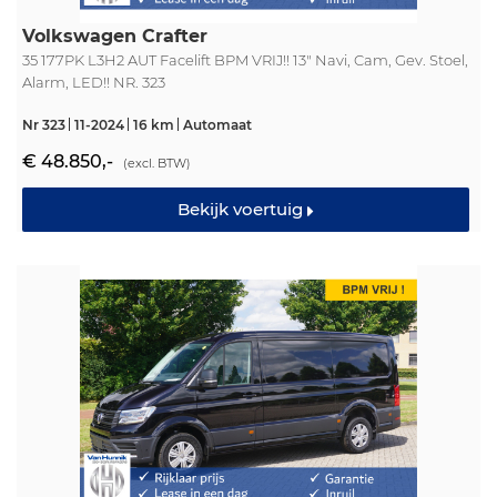
Volkswagen Crafter
35 177PK L3H2 AUT Facelift BPM VRIJ!! 13" Navi, Cam, Gev. Stoel,
Alarm, LED!! NR. 323
Nr 323
11-2024
16 km
Automaat
€ 48.850,-
(excl. BTW)
Bekijk voertuig