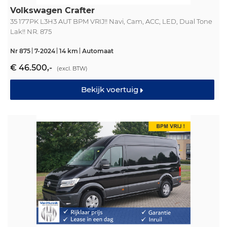
Volkswagen Crafter
35 177PK L3H3 AUT BPM VRIJ!! Navi, Cam, ACC, LED, Dual Tone
Lak!! NR. 875
Nr 875
7-2024
14 km
Automaat
€ 46.500,-
(excl. BTW)
Bekijk voertuig