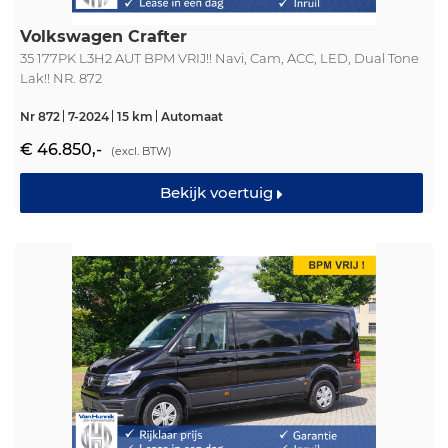
Volkswagen Crafter
35 177PK L3H2 AUT BPM VRIJ!! Navi, Cam, ACC, LED, Dual Tone
Lak!! NR. 872
Nr 872
7-2024
15 km
Automaat
€ 46.850,-
(excl. BTW)
Bekijk voertuig