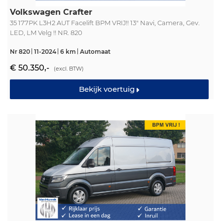
Volkswagen Crafter
35 177PK L3H2 AUT Facelift BPM VRIJ!! 13" Navi, Camera, Gev.
LED, LM Velg !! NR. 820
Nr 820
11-2024
6 km
Automaat
€ 50.350,-
(excl. BTW)
Bekijk voertuig