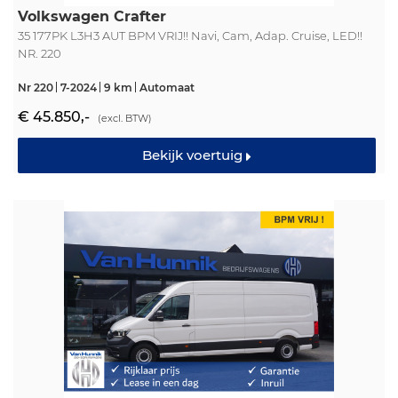
Volkswagen Crafter
35 177PK L3H3 AUT BPM VRIJ!! Navi, Cam, Adap. Cruise, LED!!
NR. 220
Nr 220
7-2024
9 km
Automaat
€ 45.850,-
(excl. BTW)
Bekijk voertuig