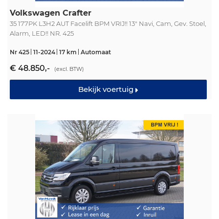
Volkswagen Crafter
35 177PK L3H2 AUT Facelift BPM VRIJ!! 13" Navi, Cam, Gev. Stoel,
Alarm, LED!! NR. 425
Nr 425
11-2024
17 km
Automaat
€ 48.850,-
(excl. BTW)
Bekijk voertuig