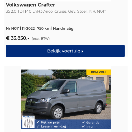
Volkswagen Crafter
35 2.0 TDI 140 L4H3 Airco, Cruise, Gev. Stoel!! NR. N01*
Nr N01*
11-2022
750 km
Handmatig
€ 33.850,-
(excl. BTW)
Bekijk voertuig