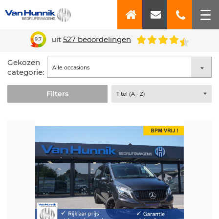
uit
527
beoordelingen
9.7
Gekozen
categorie:
Filters