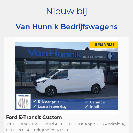
Nieuw bij
Van Hunnik Bedrijfswagens
Ford E-Transit Custom
320L 218PK 71KWH Trend AUT BPM VRIJ!! Apple CP / Android A,
LED, 2300KG Trekgewicht NR. EC01