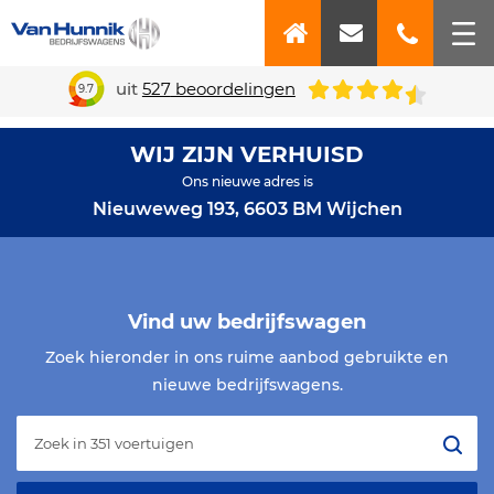
uit
527
beoordelingen
9.7
WIJ ZIJN VERHUISD
Ons nieuwe adres is
Nieuweweg 193, 6603 BM Wijchen
Vind uw bedrijfswagen
Zoek hieronder in ons ruime aanbod gebruikte en
nieuwe bedrijfswagens.