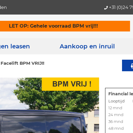
den
+31 (0)24 
LET OP: Gehele voorraad BPM vrij!!!
gen leasen
Aankoop en inruil
Facelift BPM VRIJ!!
Financial l
Looptijd
12 mnd
24 mnd
36 mnd
48 mnd