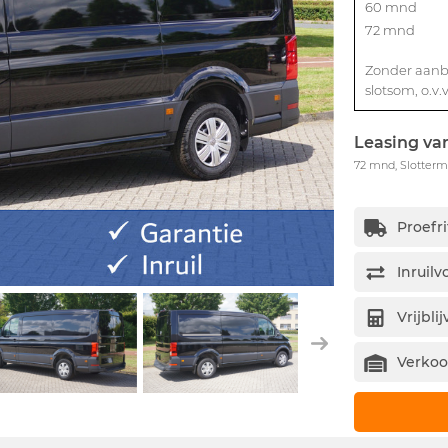
60 mnd
72 mnd
Zonder aanbe
slotsom, o.v.
Leasing van
72 mnd, Slottermi
Proefr
Inruil
Vrijbl
Verkoo