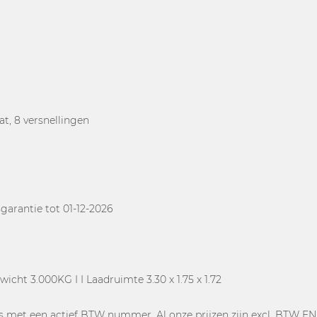
t, 8 versnellingen
garantie tot 01-12-2026
ht 3.000KG I I Laadruimte 3.30 x 1.75 x 1.72
rs met een actief BTW nummer. Al onze prijzen zijn excl. BTW E