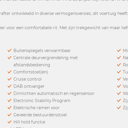
Crafter ontwikkeld in diverse vermogensversies, dit voertuig hee
eer voor een comfortabele rit. Met zijn trekgewicht van maar li
Buitenspiegels verwarmbaar
Mi
Centrale deurvergrendeling met
Na
afstandsbediening
Ro
Comfortstoel(en)
Tu
Cruise control
Ve
DAB ontvanger
Vo
Dimlichten automatisch en regensensor
Wa
Electronic Stability Program
Zi
Elektrische ramen voor
Zi
Geveerde bestuurdersstoel
Hill hold functie