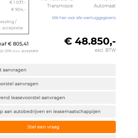
€ 1.037,-
Transmissie:
Automaat
€ 904,-
Klik hier voor alle voertuiggegevens
taling /
v. acceptatie
€ 48.850,-
af € 805,41
excl. BTW
jn 20% o.v.v. acceptatie
it aanvragen
voorstel aanvragen
ijvend leasevoorstel aanvragen
p aan autobedrijven en leasemaatschappijen
Stel een vraag