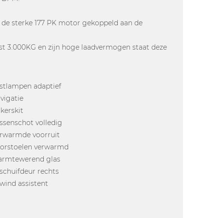
ft de sterke 177 PK motor gekoppeld aan de
efst 3.000KG en zijn hoge laadvermogen staat deze
stlampen adaptief
vigatie
kerskit
ssenschot volledig
rwarmde voorruit
orstoelen verwarmd
rmtewerend glas
jschuifdeur rechts
jwind assistent