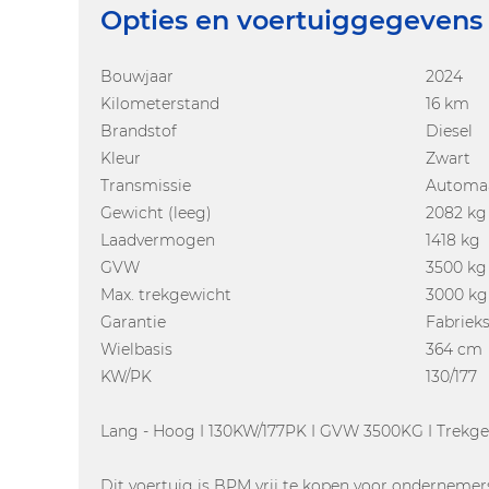
Opties en voertuiggegevens
Bouwjaar
2024
Kilometerstand
16 km
Brandstof
Diesel
Kleur
Zwart
Transmissie
Automaa
Gewicht (leeg)
2082 kg
Laadvermogen
1418 kg
GVW
3500 kg
Max. trekgewicht
3000 kg
Garantie
Fabrieks
Wielbasis
364 cm
KW/PK
130/177
Lang - Hoog I 130KW/177PK I GVW 3500KG I Trekgewic
Dit voertuig is BPM vrij te kopen voor onderneme