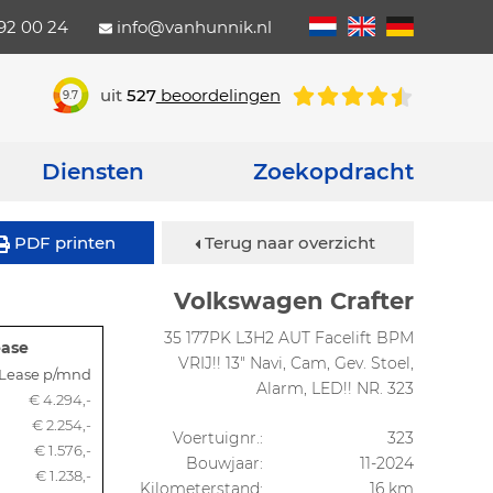
792 00 24
info@vanhunnik.nl
uit
527
beoordelingen
9.7
Diensten
Zoekopdracht
PDF printen
Terug naar overzicht
Volkswagen Crafter
35 177PK L3H2 AUT Facelift BPM
ease
VRIJ!! 13" Navi, Cam, Gev. Stoel,
Lease p/mnd
Alarm, LED!! NR. 323
€ 4.294,-
€ 2.254,-
Voertuignr.:
323
€ 1.576,-
Bouwjaar:
11-2024
€ 1.238,-
Kilometerstand:
16 km