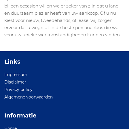
bij een occasion willen we er zeker van zijn dat u lang
en duurzaam plezier heeft van uw aankoop. Of u nu
kiest voor nieuw, tweedehands, of lease, wij zorgen
ervoor dat u wegrijdt in de beste personenbus die we
voor uw unieke werkomstandigheden kunnen vinden.
Links
Impressum
Disclaimer
Privacy policy
Algemene voorwaarden
Informatie
Home